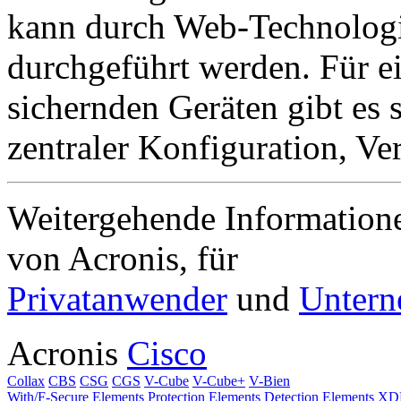
kann durch Web-­Technolog
durchgeführt werden. Für e
sichernden Geräten gibt es
zentraler Konfiguration, V
Weitergehende Informatione
von Acronis, für
Privatanwender
und
Unter
Acronis
Cisco
Collax
CBS
CSG
CGS
V-Cube
V-Cube+
V-Bien
With/F-Secure
Elements Protection
Elements Detection
Elements X