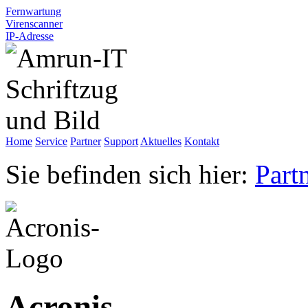
Fernwartung
Virenscanner
IP-Adresse
Home
Service
Partner
Support
Aktuelles
Kontakt
Sie befinden sich hier:
Part
Acronis