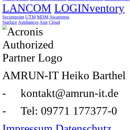
LANCOM
LOGINventory
Securepoint
UTM
MDM
Awareness
Starface
Appliances
App
Cloud
AMRUN-IT Heiko Barthel
- kontakt@amrun-it.de
- Tel: 09771 177377-0
Impressum
Datenschutz